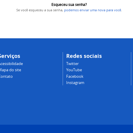
Esqueceu sua senha?
Se você esqueceu a sua senha,
podemos enviar uma nova para você
.
Serviços
Redes sociais
cessibilidade
Twitter
Mapa do site
YouTube
Contato
Facebook
Instagram