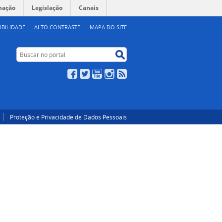
mação
Legislação
Canais
IBILIDADE
ALTO CONTRASTE
MAPA DO SITE
Buscar no portal
Buscar no portal
Facebook
Twitter
YouTube
Instagram
RSS
Proteção e Privacidade de Dados Pessoais