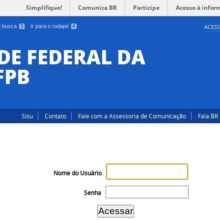
Simplifique!
Comunica BR
Participe
Acesso à infor
 a busca
3
Ir para o rodapé
4
ACESS
DE FEDERAL DA
FPB
Sisu
Contato
Fale com a Assessoria de Comunicação
Fala.BR
Nome do Usuário
Senha