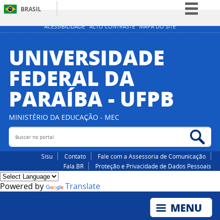
BRASIL
Simplifique!
ACESSIBILIDADE
ALTO CONTRASTE
MAPA DO SITE
Comunica BR
UNIVERSIDADE
Participe
FEDERAL DA
Acesso à informação
PARAÍBA - UFPB
Legislação
Canais
MINISTÉRIO DA EDUCAÇÃO - MEC
Buscar no portal
Bus
Sisu
Contato
Fale com a Assessoria de Comunicação
Fala.BR
Proteção e Privacidade de Dados Pessoais
Powered by
Translate