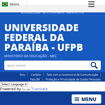
BRASIL
Simplifique!
ACESSIBILIDADE
ALTO CONTRASTE
MAPA DO SITE
Comunica BR
UNIVERSIDADE
Participe
FEDERAL DA
Acesso à informação
PARAÍBA - UFPB
Legislação
Canais
MINISTÉRIO DA EDUCAÇÃO - MEC
Buscar no portal
Bus
Sisu
Contato
Fale com a Assessoria de Comunicação
Fala.BR
Proteção e Privacidade de Dados Pessoais
Powered by
Translate