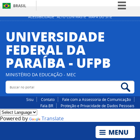
BRASIL
Simplifique!
ACESSIBILIDADE
ALTO CONTRASTE
MAPA DO SITE
Comunica BR
UNIVERSIDADE
Participe
FEDERAL DA
Acesso à informação
PARAÍBA - UFPB
Legislação
Canais
MINISTÉRIO DA EDUCAÇÃO - MEC
Buscar no portal
Bus
Sisu
Contato
Fale com a Assessoria de Comunicação
Fala.BR
Proteção e Privacidade de Dados Pessoais
Powered by
Translate