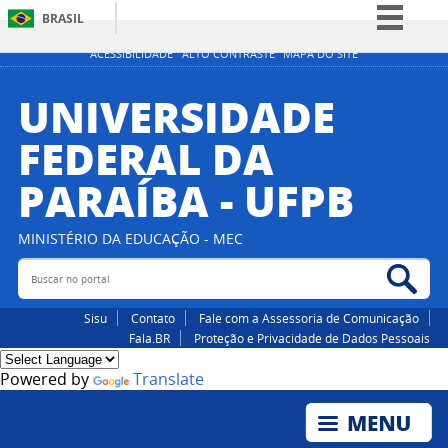
BRASIL
Simplifique!
ACESSIBILIDADE
ALTO CONTRASTE
MAPA DO SITE
Comunica BR
UNIVERSIDADE
Participe
FEDERAL DA
Acesso à informação
PARAÍBA - UFPB
Legislação
Canais
MINISTÉRIO DA EDUCAÇÃO - MEC
Buscar no portal
Bus
Sisu
Contato
Fale com a Assessoria de Comunicação
Fala.BR
Proteção e Privacidade de Dados Pessoais
Powered by
Translate