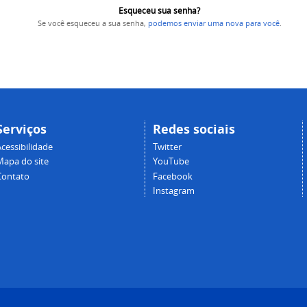
Esqueceu sua senha?
Se você esqueceu a sua senha,
podemos enviar uma nova para você
.
Serviços
Redes sociais
cessibilidade
Twitter
Mapa do site
YouTube
Contato
Facebook
Instagram