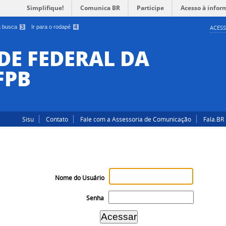
Simplifique!
Comunica BR
Participe
Acesso à infor
 a busca
3
Ir para o rodapé
4
ACESS
DE FEDERAL DA
FPB
Sisu
Contato
Fale com a Assessoria de Comunicação
Fala.BR
Nome do Usuário
Senha