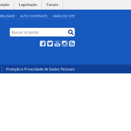
mação
Legislação
Canais
IBILIDADE
ALTO CONTRASTE
MAPA DO SITE
Buscar no portal
Buscar no portal
Facebook
Twitter
YouTube
Instagram
RSS
Proteção e Privacidade de Dados Pessoais