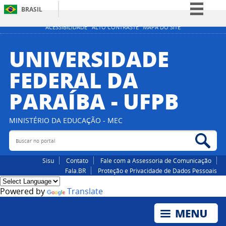
BRASIL
Simplifique!
ACESSIBILIDADE
ALTO CONTRASTE
MAPA DO SITE
Comunica BR
UNIVERSIDADE
Participe
FEDERAL DA
Acesso à informação
PARAÍBA - UFPB
Legislação
Canais
MINISTÉRIO DA EDUCAÇÃO - MEC
Buscar no portal
Bus
Sisu
Contato
Fale com a Assessoria de Comunicação
Fala.BR
Proteção e Privacidade de Dados Pessoais
Powered by
Translate