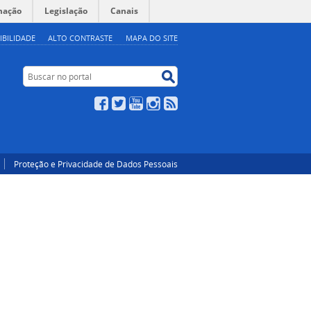
mação
Legislação
Canais
IBILIDADE
ALTO CONTRASTE
MAPA DO SITE
Buscar no portal
Buscar no portal
Facebook
Twitter
YouTube
Instagram
RSS
Proteção e Privacidade de Dados Pessoais