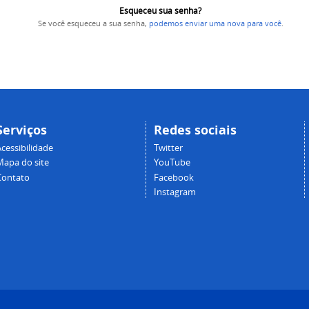
Esqueceu sua senha?
Se você esqueceu a sua senha,
podemos enviar uma nova para você
.
Serviços
Redes sociais
cessibilidade
Twitter
Mapa do site
YouTube
Contato
Facebook
Instagram