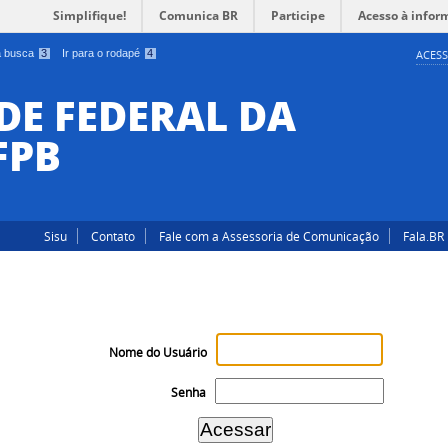
Simplifique!
Comunica BR
Participe
Acesso à infor
 a busca
3
Ir para o rodapé
4
ACESS
DE FEDERAL DA
FPB
Sisu
Contato
Fale com a Assessoria de Comunicação
Fala.BR
Nome do Usuário
Senha