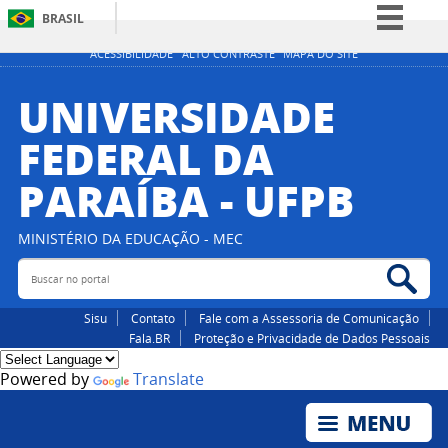
BRASIL
Simplifique!
ACESSIBILIDADE
ALTO CONTRASTE
MAPA DO SITE
Comunica BR
UNIVERSIDADE
Participe
FEDERAL DA
Acesso à informação
PARAÍBA - UFPB
Legislação
Canais
MINISTÉRIO DA EDUCAÇÃO - MEC
Buscar no portal
Bus
Sisu
Contato
Fale com a Assessoria de Comunicação
Fala.BR
Proteção e Privacidade de Dados Pessoais
Powered by
Translate