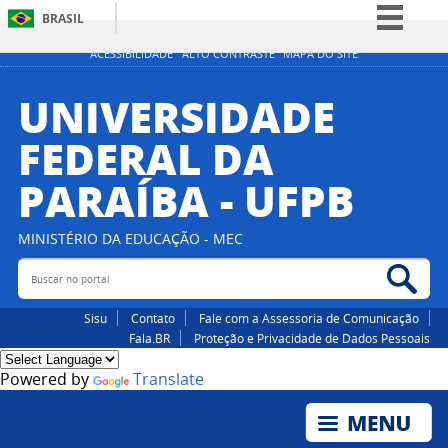
BRASIL
Simplifique!
ACESSIBILIDADE
ALTO CONTRASTE
MAPA DO SITE
Comunica BR
UNIVERSIDADE
Participe
FEDERAL DA
Acesso à informação
PARAÍBA - UFPB
Legislação
Canais
MINISTÉRIO DA EDUCAÇÃO - MEC
Buscar no portal
Bus
Sisu
Contato
Fale com a Assessoria de Comunicação
Fala.BR
Proteção e Privacidade de Dados Pessoais
Powered by
Translate