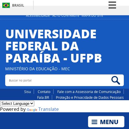
BRASIL
Simplifique!
ACESSIBILIDADE
ALTO CONTRASTE
MAPA DO SITE
Comunica BR
UNIVERSIDADE
Participe
FEDERAL DA
Acesso à informação
PARAÍBA - UFPB
Legislação
Canais
MINISTÉRIO DA EDUCAÇÃO - MEC
Buscar no portal
Bus
Sisu
Contato
Fale com a Assessoria de Comunicação
Fala.BR
Proteção e Privacidade de Dados Pessoais
Powered by
Translate