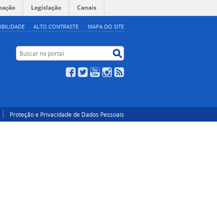
mação
Legislação
Canais
IBILIDADE
ALTO CONTRASTE
MAPA DO SITE
Buscar no portal
Buscar no portal
Facebook
Twitter
YouTube
Instagram
RSS
Proteção e Privacidade de Dados Pessoais