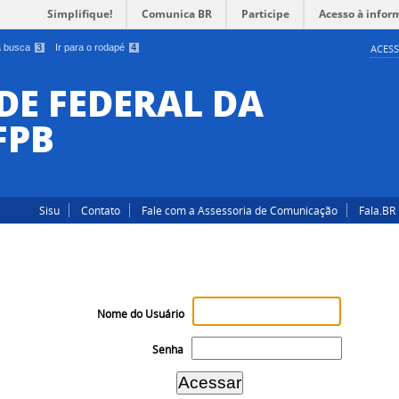
Simplifique!
Comunica BR
Participe
Acesso à infor
 a busca
3
Ir para o rodapé
4
ACESS
DE FEDERAL DA
FPB
Sisu
Contato
Fale com a Assessoria de Comunicação
Fala.BR
Nome do Usuário
Senha