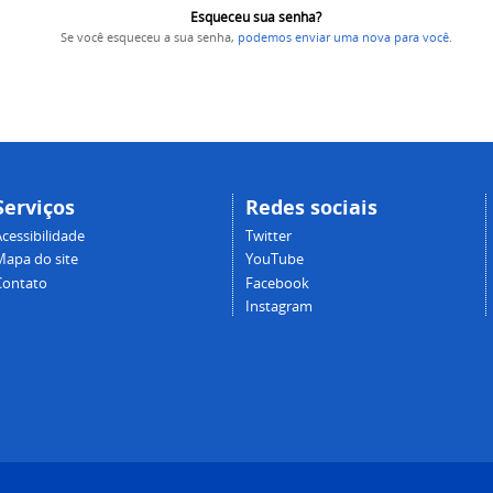
Esqueceu sua senha?
Se você esqueceu a sua senha,
podemos enviar uma nova para você
.
Serviços
Redes sociais
cessibilidade
Twitter
Mapa do site
YouTube
Contato
Facebook
Instagram