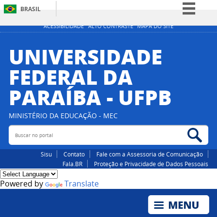
BRASIL
Simplifique!
ACESSIBILIDADE
ALTO CONTRASTE
MAPA DO SITE
Comunica BR
UNIVERSIDADE
Participe
FEDERAL DA
Acesso à informação
PARAÍBA - UFPB
Legislação
Canais
MINISTÉRIO DA EDUCAÇÃO - MEC
Buscar no portal
Bus
Sisu
Contato
Fale com a Assessoria de Comunicação
Fala.BR
Proteção e Privacidade de Dados Pessoais
Powered by
Translate