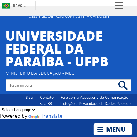
BRASIL
Simplifique!
ACESSIBILIDADE
ALTO CONTRASTE
MAPA DO SITE
Comunica BR
UNIVERSIDADE
Participe
FEDERAL DA
Acesso à informação
PARAÍBA - UFPB
Legislação
Canais
MINISTÉRIO DA EDUCAÇÃO - MEC
Buscar no portal
Bus
Sisu
Contato
Fale com a Assessoria de Comunicação
Fala.BR
Proteção e Privacidade de Dados Pessoais
Powered by
Translate