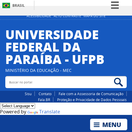
BRASIL
Simplifique!
ACESSIBILIDADE
ALTO CONTRASTE
MAPA DO SITE
Comunica BR
UNIVERSIDADE
Participe
FEDERAL DA
Acesso à informação
PARAÍBA - UFPB
Legislação
Canais
MINISTÉRIO DA EDUCAÇÃO - MEC
Buscar no portal
Bus
Sisu
Contato
Fale com a Assessoria de Comunicação
Fala.BR
Proteção e Privacidade de Dados Pessoais
Powered by
Translate