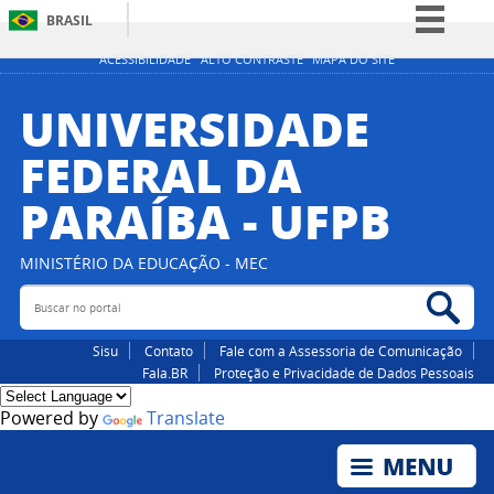
BRASIL
Simplifique!
ACESSIBILIDADE
ALTO CONTRASTE
MAPA DO SITE
Comunica BR
UNIVERSIDADE
Participe
FEDERAL DA
Acesso à informação
PARAÍBA - UFPB
Legislação
Canais
MINISTÉRIO DA EDUCAÇÃO - MEC
Buscar no portal
Bus
Sisu
Contato
Fale com a Assessoria de Comunicação
Fala.BR
Proteção e Privacidade de Dados Pessoais
Powered by
Translate