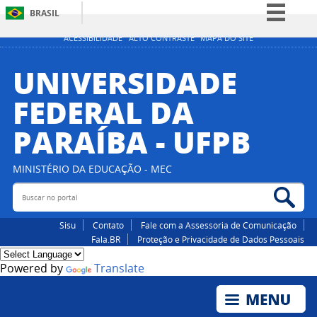
BRASIL
Simplifique!
ACESSIBILIDADE
ALTO CONTRASTE
MAPA DO SITE
Comunica BR
UNIVERSIDADE
Participe
FEDERAL DA
Acesso à informação
PARAÍBA - UFPB
Legislação
Canais
MINISTÉRIO DA EDUCAÇÃO - MEC
Buscar no portal
Bus
Sisu
Contato
Fale com a Assessoria de Comunicação
Fala.BR
Proteção e Privacidade de Dados Pessoais
Powered by
Translate