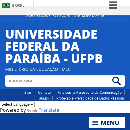
BRASIL
Simplifique!
ACESSIBILIDADE
ALTO CONTRASTE
MAPA DO SITE
Comunica BR
UNIVERSIDADE
Participe
FEDERAL DA
Acesso à informação
PARAÍBA - UFPB
Legislação
Canais
MINISTÉRIO DA EDUCAÇÃO - MEC
Buscar no portal
Bus
Sisu
Contato
Fale com a Assessoria de Comunicação
Fala.BR
Proteção e Privacidade de Dados Pessoais
Powered by
Translate