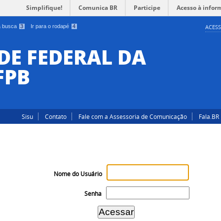
Simplifique!
Comunica BR
Participe
Acesso à infor
 a busca
3
Ir para o rodapé
4
ACESS
DE FEDERAL DA
FPB
Sisu
Contato
Fale com a Assessoria de Comunicação
Fala.BR
Nome do Usuário
Senha