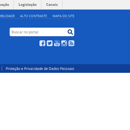
mação
Legislação
Canais
IBILIDADE
ALTO CONTRASTE
MAPA DO SITE
Buscar no portal
Buscar no portal
Facebook
Twitter
YouTube
Instagram
RSS
Proteção e Privacidade de Dados Pessoais