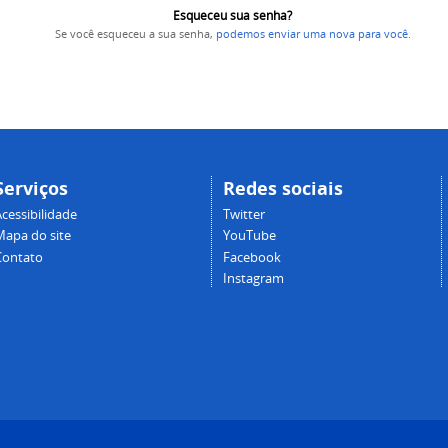
Esqueceu sua senha?
Se você esqueceu a sua senha,
podemos enviar uma nova para você
.
Serviços
Redes sociais
cessibilidade
Twitter
Mapa do site
YouTube
Contato
Facebook
Instagram