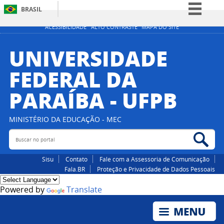
BRASIL
Simplifique!
ACESSIBILIDADE
ALTO CONTRASTE
MAPA DO SITE
Comunica BR
UNIVERSIDADE
Participe
FEDERAL DA
Acesso à informação
PARAÍBA - UFPB
Legislação
Canais
MINISTÉRIO DA EDUCAÇÃO - MEC
Buscar no portal
Bus
Sisu
Contato
Fale com a Assessoria de Comunicação
Fala.BR
Proteção e Privacidade de Dados Pessoais
Powered by
Translate