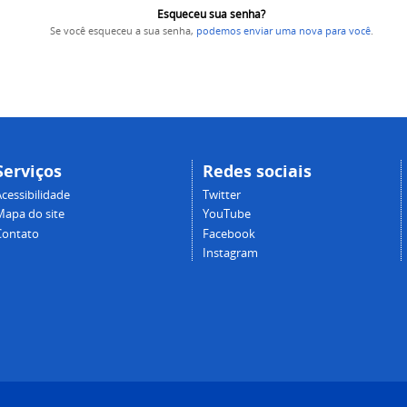
Esqueceu sua senha?
Se você esqueceu a sua senha,
podemos enviar uma nova para você
.
Serviços
Redes sociais
cessibilidade
Twitter
Mapa do site
YouTube
Contato
Facebook
Instagram