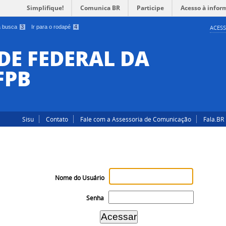
Simplifique!
Comunica BR
Participe
Acesso à infor
 a busca
3
Ir para o rodapé
4
ACESS
DE FEDERAL DA
FPB
Sisu
Contato
Fale com a Assessoria de Comunicação
Fala.BR
Nome do Usuário
Senha