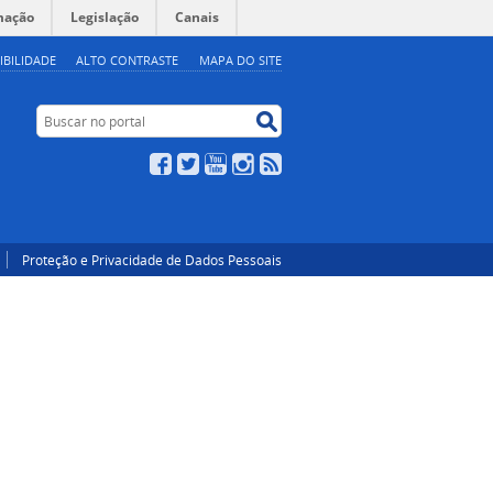
mação
Legislação
Canais
IBILIDADE
ALTO CONTRASTE
MAPA DO SITE
Buscar no portal
Buscar no portal
Facebook
Twitter
YouTube
Instagram
RSS
Proteção e Privacidade de Dados Pessoais