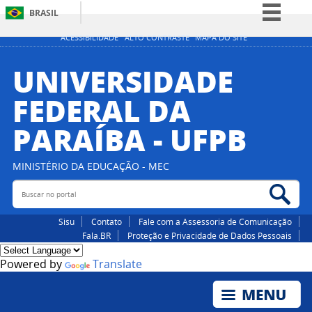
BRASIL
Simplifique!
ACESSIBILIDADE
ALTO CONTRASTE
MAPA DO SITE
Comunica BR
UNIVERSIDADE
Participe
FEDERAL DA
Acesso à informação
PARAÍBA - UFPB
Legislação
Canais
MINISTÉRIO DA EDUCAÇÃO - MEC
Buscar no portal
Bus
Sisu
Contato
Fale com a Assessoria de Comunicação
Fala.BR
Proteção e Privacidade de Dados Pessoais
Powered by
Translate