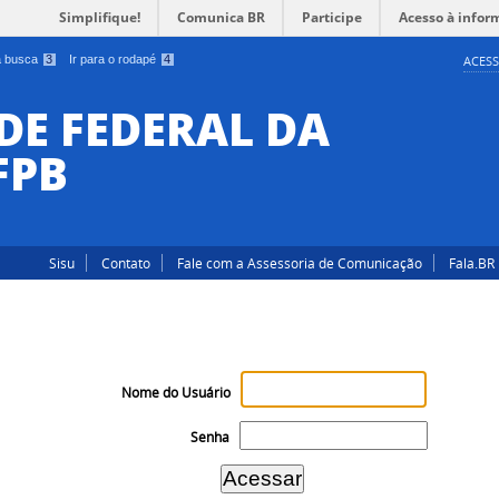
Simplifique!
Comunica BR
Participe
Acesso à infor
 a busca
3
Ir para o rodapé
4
ACESS
DE FEDERAL DA
FPB
Sisu
Contato
Fale com a Assessoria de Comunicação
Fala.BR
Nome do Usuário
Senha