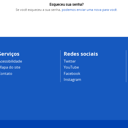
Esqueceu sua senha?
Se você esqueceu a sua senha,
podemos enviar uma nova para você
.
Serviços
Redes sociais
cessibilidade
Twitter
Mapa do site
YouTube
Contato
Facebook
Instagram