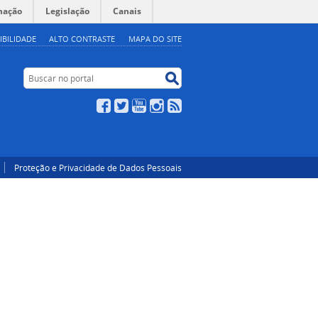
mação
Legislação
Canais
IBILIDADE
ALTO CONTRASTE
MAPA DO SITE
Buscar no portal
Buscar no portal
Facebook
Twitter
YouTube
Instagram
RSS
Proteção e Privacidade de Dados Pessoais