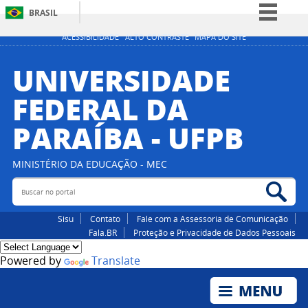
BRASIL
Simplifique!
ACESSIBILIDADE
ALTO CONTRASTE
MAPA DO SITE
Comunica BR
UNIVERSIDADE
Participe
FEDERAL DA
Acesso à informação
PARAÍBA - UFPB
Legislação
Canais
MINISTÉRIO DA EDUCAÇÃO - MEC
Buscar no portal
Bus
Sisu
Contato
Fale com a Assessoria de Comunicação
Fala.BR
Proteção e Privacidade de Dados Pessoais
Powered by
Translate