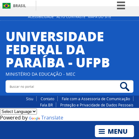
BRASIL
Simplifique!
ACESSIBILIDADE
ALTO CONTRASTE
MAPA DO SITE
Comunica BR
UNIVERSIDADE
Participe
FEDERAL DA
Acesso à informação
PARAÍBA - UFPB
Legislação
Canais
MINISTÉRIO DA EDUCAÇÃO - MEC
Buscar no portal
Bus
Sisu
Contato
Fale com a Assessoria de Comunicação
Fala.BR
Proteção e Privacidade de Dados Pessoais
Powered by
Translate