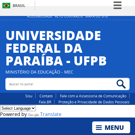
BRASIL
Simplifique!
ACESSIBILIDADE
ALTO CONTRASTE
MAPA DO SITE
Comunica BR
UNIVERSIDADE
Participe
FEDERAL DA
Acesso à informação
PARAÍBA - UFPB
Legislação
Canais
MINISTÉRIO DA EDUCAÇÃO - MEC
Buscar no portal
Bus
Sisu
Contato
Fale com a Assessoria de Comunicação
Fala.BR
Proteção e Privacidade de Dados Pessoais
Powered by
Translate