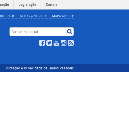
mação
Legislação
Canais
IBILIDADE
ALTO CONTRASTE
MAPA DO SITE
Buscar no portal
Buscar no portal
Facebook
Twitter
YouTube
Instagram
RSS
Proteção e Privacidade de Dados Pessoais