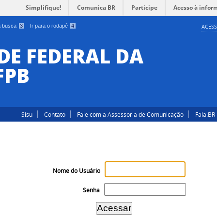
Simplifique!
Comunica BR
Participe
Acesso à infor
 a busca
3
Ir para o rodapé
4
ACESS
DE FEDERAL DA
FPB
Sisu
Contato
Fale com a Assessoria de Comunicação
Fala.BR
Nome do Usuário
Senha