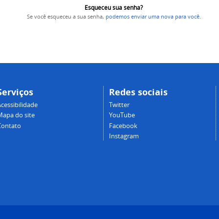
Esqueceu sua senha?
Se você esqueceu a sua senha,
podemos enviar uma nova para você
.
Serviços
Redes sociais
cessibilidade
Twitter
Mapa do site
YouTube
Contato
Facebook
Instagram