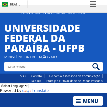
BRASIL
Simplifique!
ACESSIBILIDADE
ALTO CONTRASTE
MAPA DO SITE
Comunica BR
UNIVERSIDADE
Participe
FEDERAL DA
Acesso à informação
PARAÍBA - UFPB
Legislação
Canais
MINISTÉRIO DA EDUCAÇÃO - MEC
Buscar no portal
Bus
Sisu
Contato
Fale com a Assessoria de Comunicação
Fala.BR
Proteção e Privacidade de Dados Pessoais
Powered by
Translate