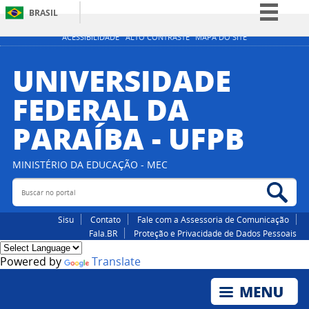
BRASIL
Simplifique!
ACESSIBILIDADE
ALTO CONTRASTE
MAPA DO SITE
Comunica BR
UNIVERSIDADE
Participe
FEDERAL DA
Acesso à informação
PARAÍBA - UFPB
Legislação
Canais
MINISTÉRIO DA EDUCAÇÃO - MEC
Buscar no portal
Bus
Sisu
Contato
Fale com a Assessoria de Comunicação
Fala.BR
Proteção e Privacidade de Dados Pessoais
Powered by
Translate