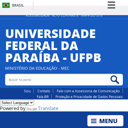
BRASIL
Simplifique!
ACESSIBILIDADE
ALTO CONTRASTE
MAPA DO SITE
Comunica BR
UNIVERSIDADE
Participe
FEDERAL DA
Acesso à informação
PARAÍBA - UFPB
Legislação
Canais
MINISTÉRIO DA EDUCAÇÃO - MEC
Buscar no portal
Bus
Sisu
Contato
Fale com a Assessoria de Comunicação
Fala.BR
Proteção e Privacidade de Dados Pessoais
Powered by
Translate