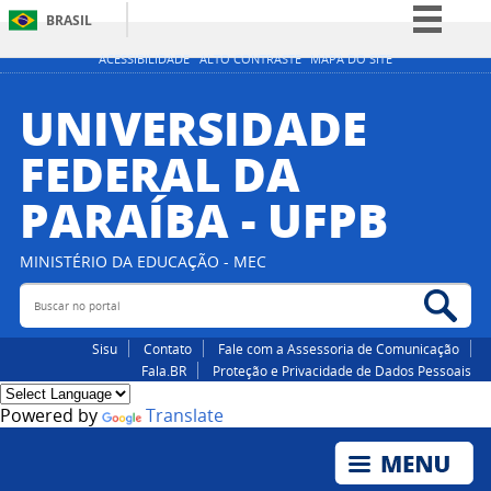
BRASIL
Simplifique!
ACESSIBILIDADE
ALTO CONTRASTE
MAPA DO SITE
Comunica BR
UNIVERSIDADE
Participe
FEDERAL DA
Acesso à informação
PARAÍBA - UFPB
Legislação
Canais
MINISTÉRIO DA EDUCAÇÃO - MEC
Buscar no portal
Bus
Sisu
Contato
Fale com a Assessoria de Comunicação
Fala.BR
Proteção e Privacidade de Dados Pessoais
Powered by
Translate