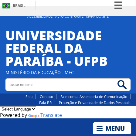
BRASIL
Simplifique!
ACESSIBILIDADE
ALTO CONTRASTE
MAPA DO SITE
Comunica BR
UNIVERSIDADE
Participe
FEDERAL DA
Acesso à informação
PARAÍBA - UFPB
Legislação
Canais
MINISTÉRIO DA EDUCAÇÃO - MEC
Buscar no portal
Bus
Sisu
Contato
Fale com a Assessoria de Comunicação
Fala.BR
Proteção e Privacidade de Dados Pessoais
Powered by
Translate