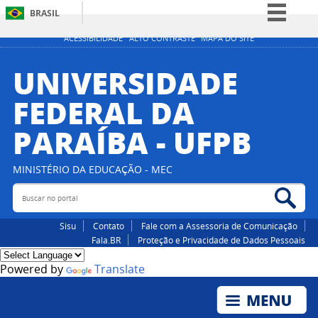
BRASIL
Simplifique!
ACESSIBILIDADE
ALTO CONTRASTE
MAPA DO SITE
Comunica BR
UNIVERSIDADE
Participe
FEDERAL DA
Acesso à informação
PARAÍBA - UFPB
Legislação
Canais
MINISTÉRIO DA EDUCAÇÃO - MEC
Buscar no portal
Bus
Sisu
Contato
Fale com a Assessoria de Comunicação
Fala.BR
Proteção e Privacidade de Dados Pessoais
Powered by
Translate