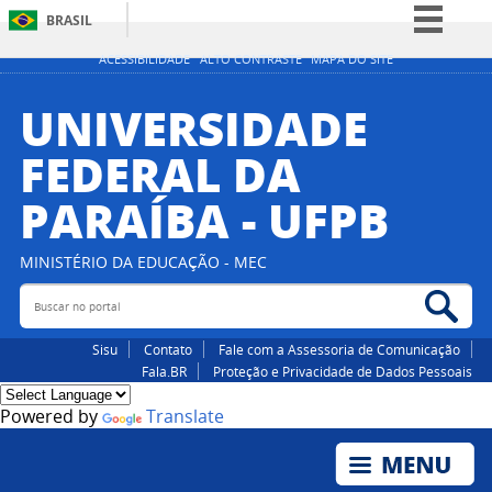
BRASIL
Simplifique!
ACESSIBILIDADE
ALTO CONTRASTE
MAPA DO SITE
Comunica BR
UNIVERSIDADE
Participe
FEDERAL DA
Acesso à informação
PARAÍBA - UFPB
Legislação
Canais
MINISTÉRIO DA EDUCAÇÃO - MEC
Buscar no portal
Bus
Sisu
Contato
Fale com a Assessoria de Comunicação
Fala.BR
Proteção e Privacidade de Dados Pessoais
Powered by
Translate