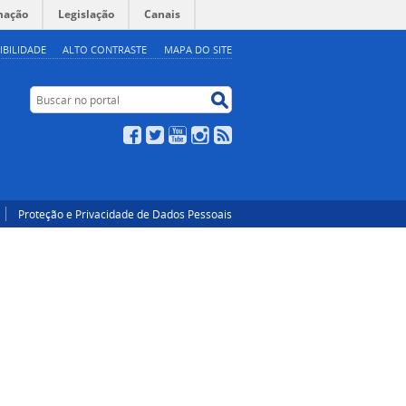
mação
Legislação
Canais
IBILIDADE
ALTO CONTRASTE
MAPA DO SITE
Buscar no portal
Buscar no portal
Facebook
Twitter
YouTube
Instagram
RSS
Proteção e Privacidade de Dados Pessoais