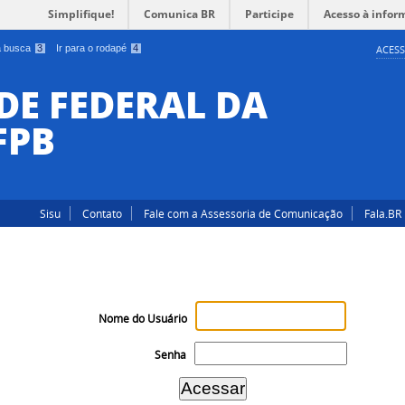
Simplifique!
Comunica BR
Participe
Acesso à infor
 a busca
3
Ir para o rodapé
4
ACESS
DE FEDERAL DA
FPB
Sisu
Contato
Fale com a Assessoria de Comunicação
Fala.BR
Nome do Usuário
Senha