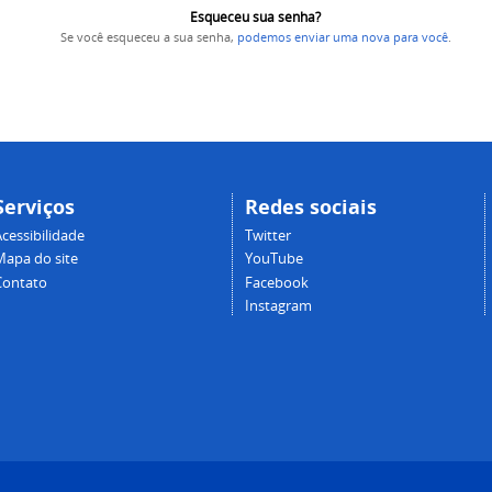
Esqueceu sua senha?
Se você esqueceu a sua senha,
podemos enviar uma nova para você
.
Serviços
Redes sociais
cessibilidade
Twitter
Mapa do site
YouTube
Contato
Facebook
Instagram