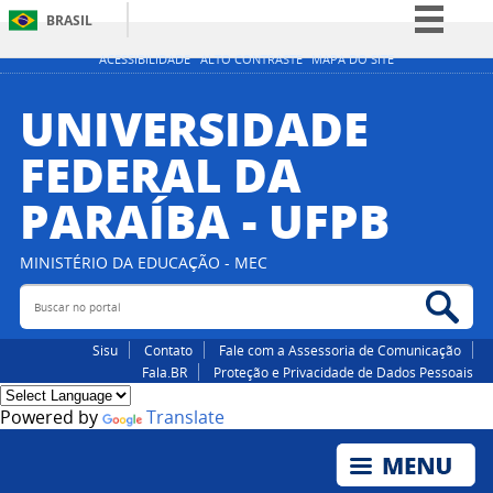
BRASIL
Simplifique!
ACESSIBILIDADE
ALTO CONTRASTE
MAPA DO SITE
Comunica BR
UNIVERSIDADE
Participe
FEDERAL DA
Acesso à informação
PARAÍBA - UFPB
Legislação
Canais
MINISTÉRIO DA EDUCAÇÃO - MEC
Buscar no portal
Bus
Sisu
Contato
Fale com a Assessoria de Comunicação
Fala.BR
Proteção e Privacidade de Dados Pessoais
Powered by
Translate