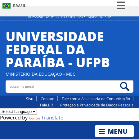
BRASIL
Simplifique!
ACESSIBILIDADE
ALTO CONTRASTE
MAPA DO SITE
Comunica BR
UNIVERSIDADE
Participe
FEDERAL DA
Acesso à informação
PARAÍBA - UFPB
Legislação
Canais
MINISTÉRIO DA EDUCAÇÃO - MEC
Buscar no portal
Bus
Sisu
Contato
Fale com a Assessoria de Comunicação
Fala.BR
Proteção e Privacidade de Dados Pessoais
Powered by
Translate