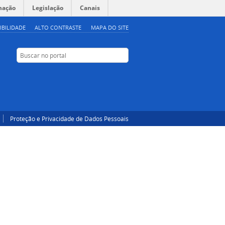
mação
Legislação
Canais
IBILIDADE
ALTO CONTRASTE
MAPA DO SITE
Buscar no portal
Buscar no portal
Facebook
Twitter
YouTube
Instagram
RSS
Proteção e Privacidade de Dados Pessoais