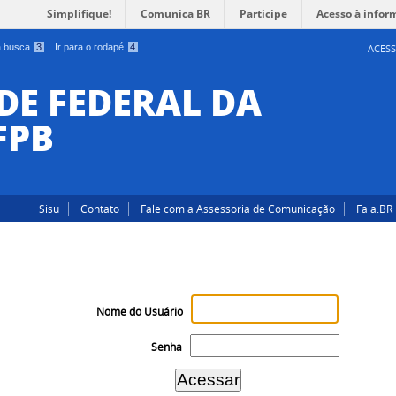
Simplifique!
Comunica BR
Participe
Acesso à infor
 a busca
3
Ir para o rodapé
4
ACESS
DE FEDERAL DA
FPB
Sisu
Contato
Fale com a Assessoria de Comunicação
Fala.BR
Nome do Usuário
Senha