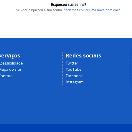
Esqueceu sua senha?
Se você esqueceu a sua senha,
podemos enviar uma nova para você
.
Serviços
Redes sociais
cessibilidade
Twitter
Mapa do site
YouTube
Contato
Facebook
Instagram