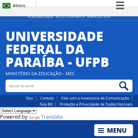
BRASIL
Simplifique!
ACESSIBILIDADE
ALTO CONTRASTE
MAPA DO SITE
Comunica BR
UNIVERSIDADE
Participe
FEDERAL DA
Acesso à informação
PARAÍBA - UFPB
Legislação
Canais
MINISTÉRIO DA EDUCAÇÃO - MEC
Buscar no portal
Bus
Sisu
Contato
Fale com a Assessoria de Comunicação
Fala.BR
Proteção e Privacidade de Dados Pessoais
Powered by
Translate