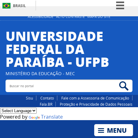
BRASIL
Simplifique!
ACESSIBILIDADE
ALTO CONTRASTE
MAPA DO SITE
Comunica BR
UNIVERSIDADE
Participe
FEDERAL DA
Acesso à informação
PARAÍBA - UFPB
Legislação
Canais
MINISTÉRIO DA EDUCAÇÃO - MEC
Buscar no portal
Bus
Sisu
Contato
Fale com a Assessoria de Comunicação
Fala.BR
Proteção e Privacidade de Dados Pessoais
Powered by
Translate