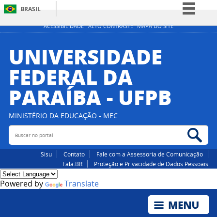
BRASIL
Simplifique!
ACESSIBILIDADE
ALTO CONTRASTE
MAPA DO SITE
Comunica BR
UNIVERSIDADE
Participe
FEDERAL DA
Acesso à informação
PARAÍBA - UFPB
Legislação
Canais
MINISTÉRIO DA EDUCAÇÃO - MEC
Buscar no portal
Bus
Sisu
Contato
Fale com a Assessoria de Comunicação
Fala.BR
Proteção e Privacidade de Dados Pessoais
Powered by
Translate