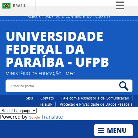
BRASIL
Simplifique!
ACESSIBILIDADE
ALTO CONTRASTE
MAPA DO SITE
Comunica BR
UNIVERSIDADE
Participe
FEDERAL DA
Acesso à informação
PARAÍBA - UFPB
Legislação
Canais
MINISTÉRIO DA EDUCAÇÃO - MEC
Buscar no portal
Bus
Sisu
Contato
Fale com a Assessoria de Comunicação
Fala.BR
Proteção e Privacidade de Dados Pessoais
Powered by
Translate