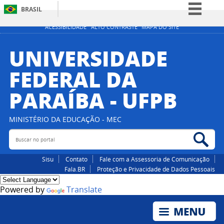
BRASIL
Simplifique!
ACESSIBILIDADE
ALTO CONTRASTE
MAPA DO SITE
Comunica BR
UNIVERSIDADE
Participe
FEDERAL DA
Acesso à informação
PARAÍBA - UFPB
Legislação
Canais
MINISTÉRIO DA EDUCAÇÃO - MEC
Buscar no portal
Bus
Sisu
Contato
Fale com a Assessoria de Comunicação
Fala.BR
Proteção e Privacidade de Dados Pessoais
Powered by
Translate