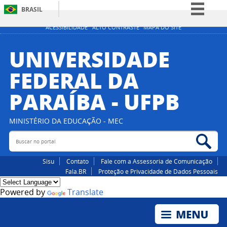
BRASIL
Simplifique!
ACESSIBILIDADE
ALTO CONTRASTE
MAPA DO SITE
Comunica BR
UNIVERSIDADE
Participe
FEDERAL DA
Acesso à informação
PARAÍBA - UFPB
Legislação
Canais
MINISTÉRIO DA EDUCAÇÃO - MEC
Buscar no portal
Bus
Sisu
Contato
Fale com a Assessoria de Comunicação
Fala.BR
Proteção e Privacidade de Dados Pessoais
Powered by
Translate