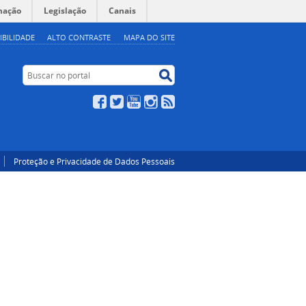
mação
Legislação
Canais
IBILIDADE
ALTO CONTRASTE
MAPA DO SITE
Buscar no portal
Buscar no portal
Facebook
Twitter
YouTube
Instagram
RSS
Proteção e Privacidade de Dados Pessoais