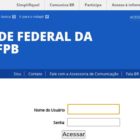
Simplifique!
Comunica BR
Participe
Acesso à infor
 a busca
3
Ir para o rodapé
4
ACESS
DE FEDERAL DA
FPB
Sisu
Contato
Fale com a Assessoria de Comunicação
Fala.BR
Nome do Usuário
Senha