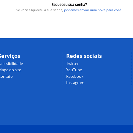
Esqueceu sua senha?
Se você esqueceu a sua senha,
podemos enviar uma nova para você
.
Serviços
Redes sociais
cessibilidade
Twitter
Mapa do site
YouTube
Contato
Facebook
Instagram