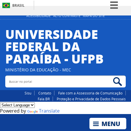
BRASIL
Simplifique!
ACESSIBILIDADE
ALTO CONTRASTE
MAPA DO SITE
Comunica BR
UNIVERSIDADE
Participe
FEDERAL DA
Acesso à informação
PARAÍBA - UFPB
Legislação
Canais
MINISTÉRIO DA EDUCAÇÃO - MEC
Buscar no portal
Bus
Sisu
Contato
Fale com a Assessoria de Comunicação
Fala.BR
Proteção e Privacidade de Dados Pessoais
Powered by
Translate