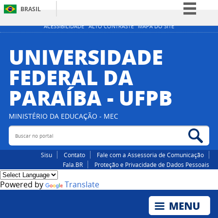
BRASIL
Simplifique!
ACESSIBILIDADE
ALTO CONTRASTE
MAPA DO SITE
Comunica BR
UNIVERSIDADE
Participe
FEDERAL DA
Acesso à informação
PARAÍBA - UFPB
Legislação
Canais
MINISTÉRIO DA EDUCAÇÃO - MEC
Buscar no portal
Bus
Sisu
Contato
Fale com a Assessoria de Comunicação
Fala.BR
Proteção e Privacidade de Dados Pessoais
Powered by
Translate