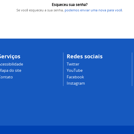
Esqueceu sua senha?
Se você esqueceu a sua senha,
podemos enviar uma nova para você
.
Serviços
Redes sociais
cessibilidade
Twitter
Mapa do site
YouTube
Contato
Facebook
Instagram