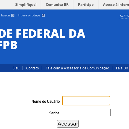
Simplifique!
Comunica BR
Participe
Acesso à infor
 a busca
3
Ir para o rodapé
4
ACESS
DE FEDERAL DA
FPB
Sisu
Contato
Fale com a Assessoria de Comunicação
Fala.BR
Nome do Usuário
Senha