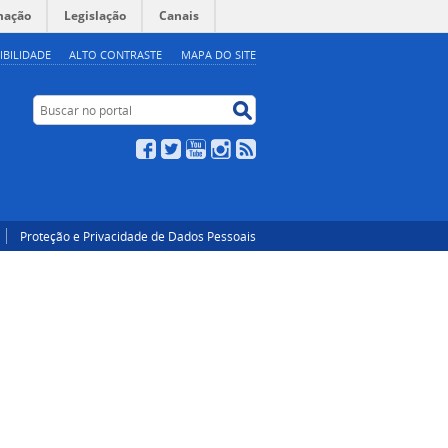
mação
Legislação
Canais
IBILIDADE
ALTO CONTRASTE
MAPA DO SITE
Buscar no portal
Buscar no portal
Facebook
Twitter
YouTube
Instagram
RSS
Proteção e Privacidade de Dados Pessoais