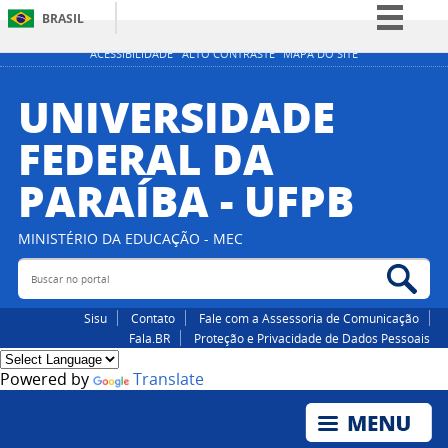
BRASIL
Simplifique!
ACESSIBILIDADE
ALTO CONTRASTE
MAPA DO SITE
Comunica BR
UNIVERSIDADE
Participe
FEDERAL DA
Acesso à informação
PARAÍBA - UFPB
Legislação
Canais
MINISTÉRIO DA EDUCAÇÃO - MEC
Buscar no portal
Bus
Sisu
Contato
Fale com a Assessoria de Comunicação
Fala.BR
Proteção e Privacidade de Dados Pessoais
Powered by
Translate