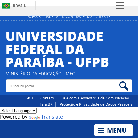
BRASIL
Simplifique!
ACESSIBILIDADE
ALTO CONTRASTE
MAPA DO SITE
Comunica BR
UNIVERSIDADE
Participe
FEDERAL DA
Acesso à informação
PARAÍBA - UFPB
Legislação
Canais
MINISTÉRIO DA EDUCAÇÃO - MEC
Buscar no portal
Bus
Sisu
Contato
Fale com a Assessoria de Comunicação
Fala.BR
Proteção e Privacidade de Dados Pessoais
Powered by
Translate